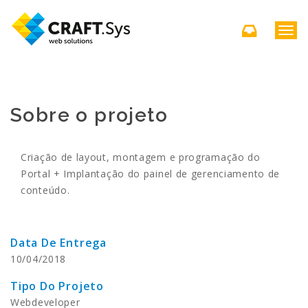
T
o
g
g
l
e
Sobre o projeto
n
a
v
i
Criação de layout, montagem e programação do
g
Portal + Implantação do painel de gerenciamento de
a
conteúdo.
t
i
o
n
Data De Entrega
10/04/2018
Tipo Do Projeto
Webdeveloper